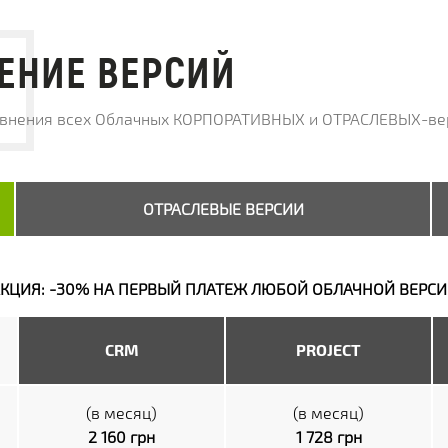
Х СРАЗУ
ОИМОСТЬ
И
КЛИЕНТА
МЕНТАЦИИ
СКОЙ ПРОГРАММЫ
 РЕШЕНИЯ
ЕНИЕ ВЕРСИЙ
авнения всех Облачных КОРПОРАТИВНЫХ и ОТРАСЛЕВЫХ-вер
СА
ОТРАСЛЕВЫЕ ВЕРСИИ
КЦИЯ: -30% НА ПЕРВЫЙ ПЛАТЕЖ ЛЮБОЙ ОБЛАЧНОЙ ВЕРС
CRM
PROJECT
(в месяц)
(в месяц)
2 160 грн
1 728 грн