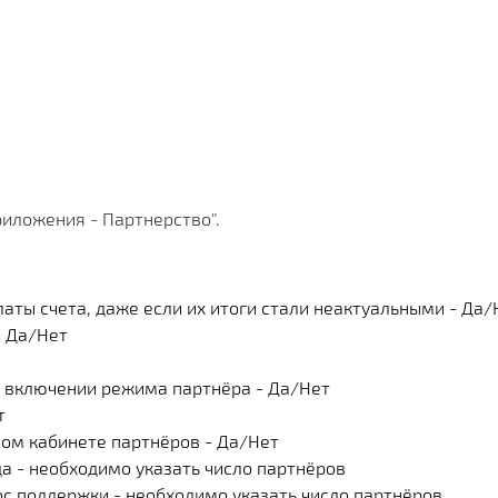
Х СРАЗУ
ОИМОСТЬ
И
КЛИЕНТА
МЕНТАЦИИ
СКОЙ ПРОГРАММЫ
 РЕШЕНИЯ
СА
риложения - Партнерство".
аты счета, даже если их итоги стали неактуальными - Да/
- Да/Нет
и включении режима партнёра - Да/Нет
т
ном кабинете партнёров - Да/Нет
да - необходимо указать число партнёров
ос поддержки - необходимо указать число партнёров