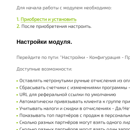
МНОЖЕСТВО МОДУЛЕЙ И ПРИЛОЖЕНИЙ ДОСТУПНЫ
ДЕЙСТВУЮЩИЕ АКЦИИ, ГРАНТЫ И АКТУАЛЬНАЯ СТ
РАЗЛИЧНЫЕ ДОПОЛНИТЕЛЬНЫЕ УСЛУГИ КОМПАНИ
ПОЛУЧАЙТЕ СКИДКИ ОТ 20%, С КАЖДОЙ ПОКУПКИ 
БОЛЕЕ 180 ФУНКЦИОНАЛЬНЫХ МОДУЛЕЙ
БОЛЕЕ ЧЕМ 250 МАТЕРИАЛОВ ТЕХНИЧЕСКОЙ ДОКУ
НАША ИСТОРИЯ, НОВОСТИ И ОПИСАНИЕ ПАРТНЕР
Для начала работы с модулем необходимо:
КОРОБОЧНЫЕ И ОТРАСЛЕВЫЕ
Приобрести и установить
PERFECTUM CRM+ERP
После приобретения настроить.
БОЛЕЕ 20 РЕШЕНИЙ ДЛЯ РАЗЛИЧНЫХ СФЕР БИЗНЕ
Настройки модуля.
Перейдите по пути: "Настройки - Конфигурация - П
Доступные возможности:
Оставлять нетронутыми ручные отчисления из опл
Сбрасывать счетчики с изменениями программы 
URL для реферальной ссылки по умолчанию
Автоматически привязывать клиента к группе пр
Учитывать налоги и скидки в отчислениях - Да/Не
Показывать топ партнёров с продаж в персональ
Сколько разных партнёров могут взять одного ли
Сколько разных партнёров могут взять один запр