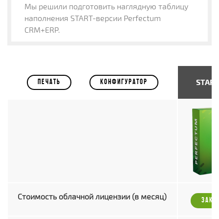
Мы решили подготовить наглядную таблицу
наполнения START-версии Perfectum
CRM+ERP.
START
ПЕЧАТЬ
КОНФИГУРАТОР
Стоимость облачной лицензии (в месяц)
ЗАКА