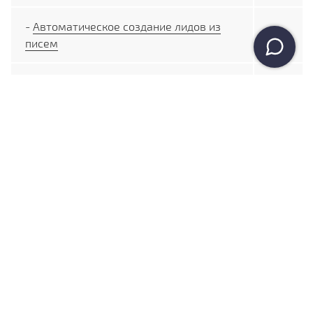
-
Автоматическое создание лидов из
писем
Коммуникация с клиентом
-
Единое окно работы со всеми
Мессенджерами
-
Консультант онлайн на сайте
-
Модуль «Единый чат с Facebook»
-
Модуль «Публикации в Facebook»