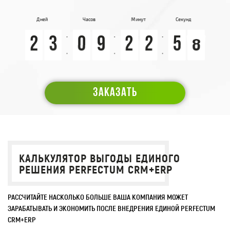
Дней
Часов
Минут
Секунд
0
0
2
2
0
0
3
3
9
9
0
0
0
0
9
9
0
0
2
2
3
2
2
6
5
5
7
6
6
ЗАКАЗАТЬ
КАЛЬКУЛЯТОР ВЫГОДЫ ЕДИНОГО
РЕШЕНИЯ PERFECTUM CRM+ERP
РАССЧИТАЙТЕ НАСКОЛЬКО БОЛЬШЕ ВАША КОМПАНИЯ МОЖЕТ
ЗАРАБАТЫВАТЬ И ЭКОНОМИТЬ ПОСЛЕ ВНЕДРЕНИЯ ЕДИНОЙ PERFECTUM
CRM+ERP