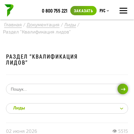
≡
0 800 755 221
ЗАКАЗАТЬ
Рус
Главная
/
Документация
/
Лиды
/
Раздел "Квалификация лидов"
РАЗДЕЛ "КВАЛИФИКАЦИЯ
ЛИДОВ"
ИСКА
Лиды
02 июня 2026
👁 5515