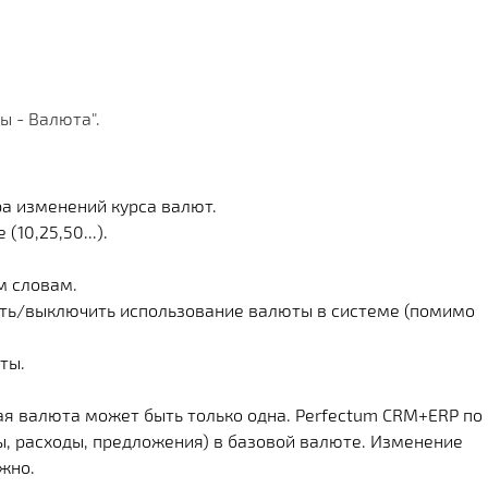
Х СРАЗУ
ОИМОСТЬ
И
КЛИЕНТА
МЕНТАЦИИ
СКОЙ ПРОГРАММЫ
 РЕШЕНИЯ
ы - Валюта".
СА
ра изменений курса валют.
10,25,50...).
м словам.
ить/выключить использование валюты в системе (помимо
ты.
ая валюта может быть только одна. Perfectum CRM+ERP по
ы, расходы, предложения) в базовой валюте. Изменение
жно.