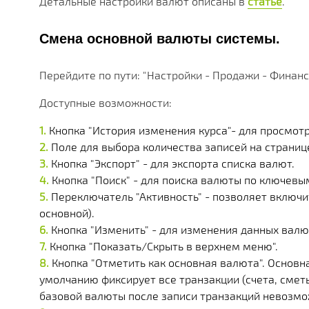
Детальные настройки валют описаны в
статье
.
МНОЖЕСТВО МОДУЛЕЙ И ПРИЛОЖЕНИЙ ДОСТУПНЫ
ДЕЙСТВУЮЩИЕ АКЦИИ, ГРАНТЫ И АКТУАЛЬНАЯ СТ
РАЗЛИЧНЫЕ ДОПОЛНИТЕЛЬНЫЕ УСЛУГИ КОМПАНИ
ПОЛУЧАЙТЕ СКИДКИ ОТ 20%, С КАЖДОЙ ПОКУПКИ 
БОЛЕЕ 180 ФУНКЦИОНАЛЬНЫХ МОДУЛЕЙ
БОЛЕЕ ЧЕМ 250 МАТЕРИАЛОВ ТЕХНИЧЕСКОЙ ДОКУ
НАША ИСТОРИЯ, НОВОСТИ И ОПИСАНИЕ ПАРТНЕР
КОРОБОЧНЫЕ И ОТРАСЛЕВЫЕ
Смена основной валюты системы.
PERFECTUM CRM+ERP
Перейдите по пути: "Настройки - Продажи - Финанс
БОЛЕЕ 20 РЕШЕНИЙ ДЛЯ РАЗЛИЧНЫХ СФЕР БИЗНЕ
Доступные возможности:
Кнопка "История изменения курса"- для просмот
Поле для выбора количества записей на странице (
Кнопка "Экспорт" - для экспорта списка валют.
Кнопка "Поиск" - для поиска валюты по ключевы
Переключатель "Активность" - позволяет включ
основной).
Кнопка "Изменить" - для изменения данных валю
Кнопка "Показать/Скрыть в верхнем меню".
Кнопка "Отметить как основная валюта". Основн
умолчанию фиксирует все транзакции (счета, смет
базовой валюты после записи транзакций невозмо