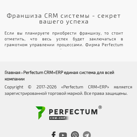
Франшиза CRM системы - секрет
вашего успеха
Если вы планируете приобрести франшизу, то стоит
отметить, что весь успех будет заключаться в
грамотном управлении процессами. Фирма Perfectum
применяет для этих целей современные программные
разработки. Приобретя у нас
СРМ систему для
франшизы
, вы сможете начать пользоваться
высокотехнологичным продуктом - ИТ-средой, которая
Главная
Perfectum CRM+ERP единая система для всей
›
застрахует вас в любой рискованной ситуации. Наша
компании
франшиза очень выгодна, так как crm системы
пользуются огромным спросом в современном бизнесе.
Copyright © 2017-2026 «Perfectum CRM+ERP» является
Все предприятия, даже самые небольшие, стремятся к
зарегистрированной торговой маркой. Все права защищены.
автоматизации и эффективному взаимодействию с
клиентами. С Perfectum вы предоставите им
уникальное решение, для организации бизнес-
процессов и заработаете на этом.
Что собой представляет CRM
система для франчайзеров