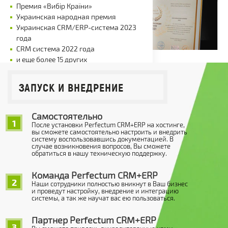
Премия «Вибір Країни»
Украинская народная премия
Украинская CRM/ERP-система 2023
года
CRM система 2022 года
и еще более 15 других
ЗАПУСК И ВНЕДРЕНИЕ
Самостоятельно
1
После установки Perfectum CRM+ERP на хостинге,
вы сможете самостоятельно настроить и внедрить
систему воспользовавшись документацией. В
случае возникновения вопросов, Вы сможете
обратиться в нашу техническую поддержку.
Команда Perfectum CRM+ERP
2
Наши сотрудники полностью вникнут в Ваш бизнес
и проведут настройку, внедрение и интеграцию
системы, а так же научат вас ею пользоваться.
Партнер Perfectum CRM+ERP
3