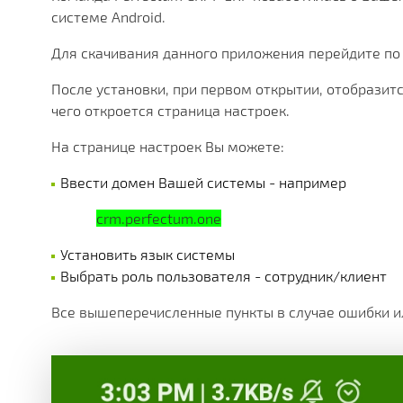
МНОЖЕСТВО МОДУЛЕЙ И ПРИЛОЖЕНИЙ ДОСТУПНЫ
ДЕЙСТВУЮЩИЕ АКЦИИ, ГРАНТЫ И АКТУАЛЬНАЯ СТ
РАЗЛИЧНЫЕ ДОПОЛНИТЕЛЬНЫЕ УСЛУГИ КОМПАНИ
ПОЛУЧАЙТЕ СКИДКИ ОТ 20%, С КАЖДОЙ ПОКУПКИ 
БОЛЕЕ 180 ФУНКЦИОНАЛЬНЫХ МОДУЛЕЙ
БОЛЕЕ ЧЕМ 250 МАТЕРИАЛОВ ТЕХНИЧЕСКОЙ ДОКУ
НАША ИСТОРИЯ, НОВОСТИ И ОПИСАНИЕ ПАРТНЕР
системе Android.
КОРОБОЧНЫЕ И ОТРАСЛЕВЫЕ
Для скачивания данного приложения перейдите п
PERFECTUM CRM+ERP
После установки, при первом открытии, отобразит
чего откроется страница настроек.
БОЛЕЕ 20 РЕШЕНИЙ ДЛЯ РАЗЛИЧНЫХ СФЕР БИЗНЕ
На странице настроек Вы можете:
Ввести домен Вашей системы - например
crm.perfectum.one
Установить язык системы
Выбрать роль пользователя - сотрудник/клиент
Все вышеперечисленные пункты в случае ошибки и