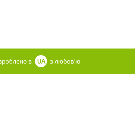
облено в
UA
з любов'ю