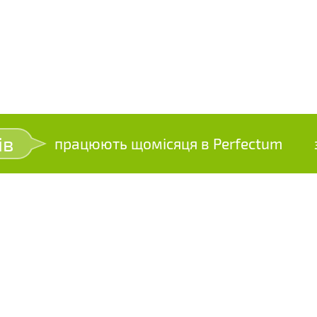
ів
працюють щомісяця в Perfectum
зр