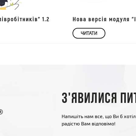
івробітників" 1.2
Нова версія модуля "І
ЧИТАТИ
З'явилися пи
Напишіть нам все, що Ви б хотіл
радістю Вам відповімо!