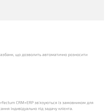
газбанк, що дозволить автоматично розносити
erfectum CRM+ERP зв'язуються із замовником для
ання індивідуально під задачу клієнта.