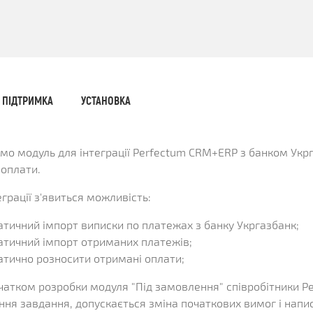
КЛІЄНТА
ІЇ
ГРАМИ
ЕННЯ
ПІДТРИМКА
УСТАНОВКА
мо модуль для інтеграції Perfectum CRM+ERP з банком Укр
 оплати.
еграції з'явиться можливість:
тичний імпорт виписки по платежах з банку Укргазбанк;
тичний імпорт отриманих платежів;
тично розносити отримані оплати;
чатком розробки модуля "Під замовлення" співробітники P
ня завдання, допускається зміна початкових вимог і напис