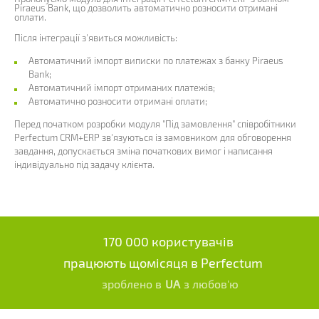
Piraeus Bank, що дозволить автоматично розносити отримані
оплати.
Після інтеграції з'явиться можливість:
Автоматичний імпорт виписки по платежах з банку Piraeus
Bank;
Автоматичний імпорт отриманих платежів;
Автоматично розносити отримані оплати;
Перед початком розробки модуля "Під замовлення" співробітники
Perfectum CRM+ERP зв'язуються із замовником для обговорення
завдання, допускається зміна початкових вимог і написання
індивідуально під задачу клієнта.
170 000 користувачів
працюють щомісяця в Perfectum
зроблено в
UA
з любов'ю