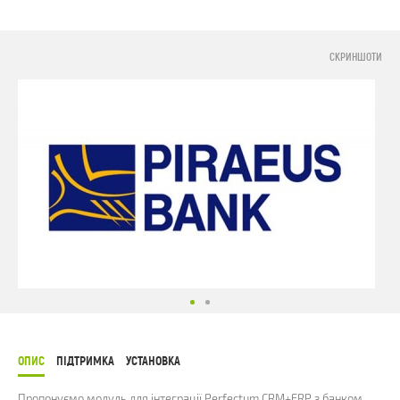
СКРИНШОТИ
ОПИС
ПІДТРИМКА
УСТАНОВКА
Пропонуємо модуль для інтеграції Perfectum CRM+ERP з банком