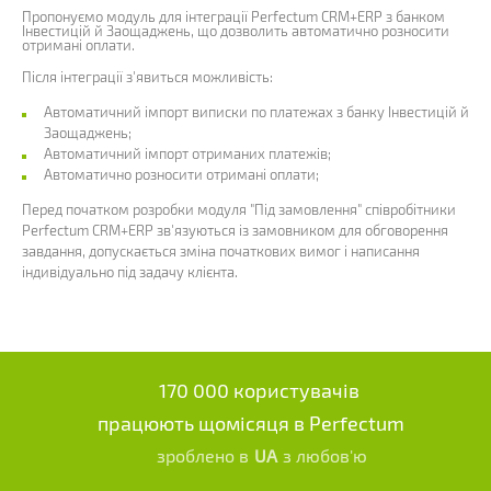
Пропонуємо модуль для інтеграції Perfectum CRM+ERP з банком
Інвестицій й Заощаджень, що дозволить автоматично розносити
отримані оплати.
Після інтеграції з'явиться можливість:
Автоматичний імпорт виписки по платежах з банку Інвестицій й
Заощаджень;
Автоматичний імпорт отриманих платежів;
Автоматично розносити отримані оплати;
Перед початком розробки модуля "Під замовлення" співробітники
Perfectum CRM+ERP зв'язуються із замовником для обговорення
завдання, допускається зміна початкових вимог і написання
індивідуально під задачу клієнта.
170 000 користувачів
працюють щомісяця в Perfectum
зроблено в
UA
з любов'ю