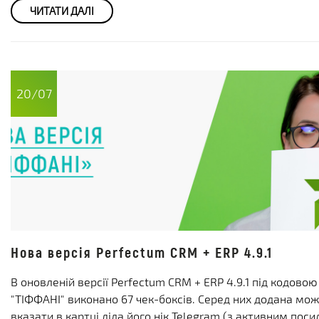
ЧИТАТИ ДАЛІ
20/07
Нова версія Perfectum CRM + ERP 4.9.1
В оновленій версії Perfectum CRM + ERP 4.9.1 під кодово
"ТІФФАНІ" виконано 67 чек-боксів. Серед них додана мож
вказати в картці ліда його нік Telegram (з активним пос