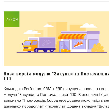
23/09
Нова версія модулю "Закупки та Постачальн
1.10
Командою Perfectum CRM + ERP випущена оновлена верс
модуля "Закупки та Постачальники" 1.10. В оновленні бул
виконано 11 чек-боксів. Серед них: додана можливість в
декількох передоплат / післяплат, додана вкладка "Вкла