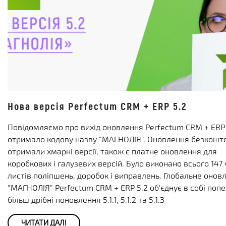
Нова версія Perfectum CRM + ERP 5.2
Повідомляємо про вихід оновлення Perfectum CRM + ERP 
отримало кодову назву "МАГНОЛІЯ". Оновлення безкошт
отримали хмарні версії, також є платне оновлення для
коробкових і галузевих версій. Було виконано всього 147 
листів поліпшень, доробок і виправлень. Глобальне онов
"МАГНОЛІЯ" Perfectum CRM + ERP 5.2 об'єднує в собі попе
більш дрібні поновлення 5.1.1, 5.1.2 та 5.1.3
ЧИТАТИ ДАЛІ