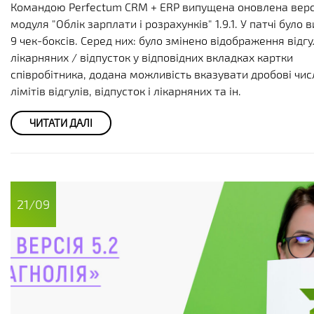
Командою Perfectum CRM + ERP випущена оновлена верс
модуля "Облік зарплати і розрахунків" 1.9.1. У патчі було 
9 чек-боксів. Серед них: було змінено відображення відгу
лікарняних / відпусток у відповідних вкладках картки
співробітника, додана можливість вказувати дробові чис
лімітів відгулів, відпусток і лікарняних та ін.
ЧИТАТИ ДАЛІ
21/09