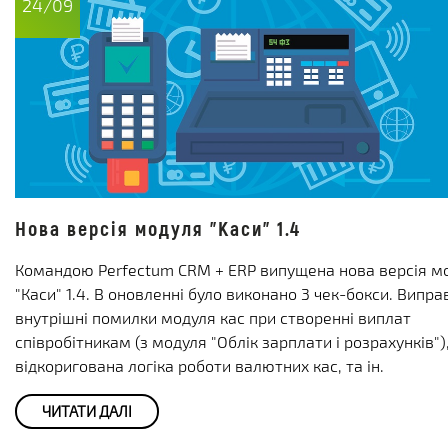
24/09
Нова версія модуля "Каси" 1.4
Командою Perfectum CRM + ERP випущена нова версія м
"Каси" 1.4. В оновленні було виконано 3 чек-бокси. Випра
внутрішні помилки модуля кас при створенні виплат
співробітникам (з модуля "Облік зарплати і розрахунків")
відкоригована логіка роботи валютних кас, та ін.
ЧИТАТИ ДАЛІ