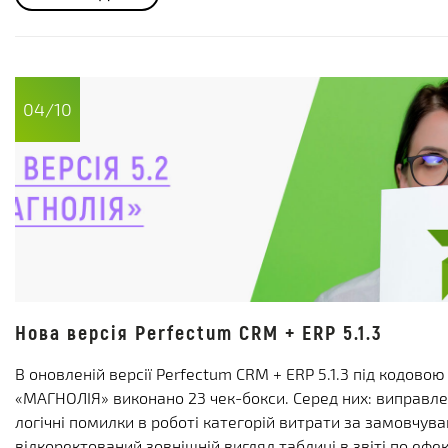
04/10
Нова версія Perfectum CRM + ERP 5.1.3
В оновленій версії Perfectum CRM + ERP 5.1.3 під кодово
«МАГНОЛІЯ» виконано 23 чек-бокси. Серед них: виправле
логічні помилки в роботі категорій витрати за замовчув
відкоректований зовнішній вигляд таблиці в звіті по ефе