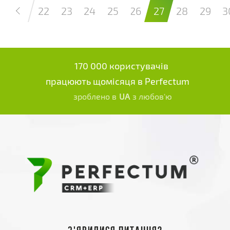
22
23
24
25
26
27
28
29
3
170 000 користувачів
працюють щомісяця в Perfectum
зроблено в
UA
з любов'ю