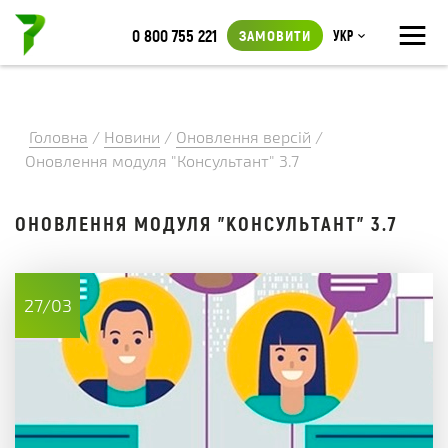
≡
0 800 755 221
ЗАМОВИТИ
Укр
Головна
/
Новини
/
Оновлення версій
/
Оновлення модуля "Консультант" 3.7
ОНОВЛЕННЯ МОДУЛЯ "КОНСУЛЬТАНТ" 3.7
27/03