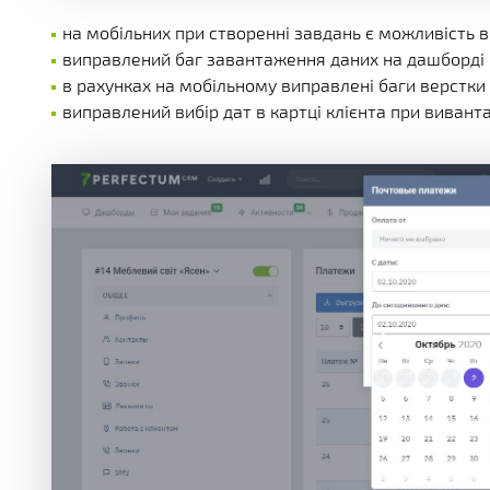
на мобільних при створенні завдань є можливість в
виправлений баг завантаження даних на дашборді
в рахунках на мобільному виправлені баги верстки
виправлений вибір дат в картці клієнта при вивант