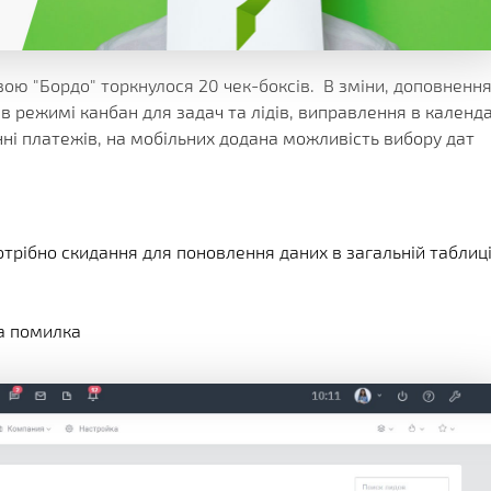
КЛІЄНТА
ІЇ
ГРАМИ
ЕННЯ
звою "Бордо" торкнулося 20 чек-боксів. В зміни, доповненн
в режимі канбан для задач та лідів, виправлення в календа
ні платежів, на мобільних додана можливість вибору дат
отрібно скидання для поновлення даних в загальній таблиц
 ​​помилка