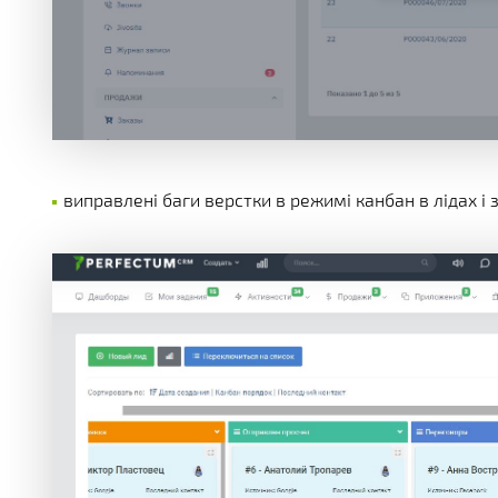
виправлені баги верстки в режимі канбан в лідах і