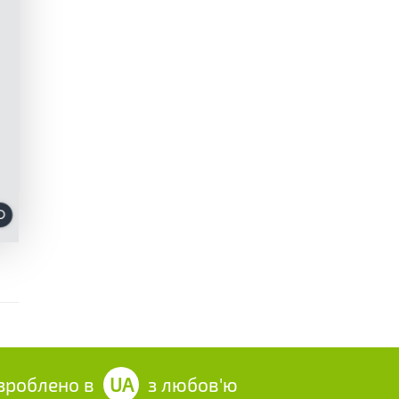
облено в
UA
з любов'ю