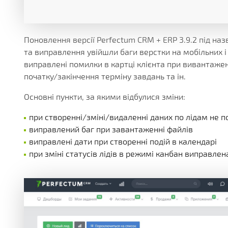
БЕЗЛІЧ МОДУЛІВ ТА ДОДАТКІВ ДОСТУПНИХ ОДРАЗУ.
ДІЮЧІ АКЦІЇ, ГРАНТИ ТА АКТУАЛЬНА ВАРТІСТЬ
РІЗНОМАНІТНІ ДОДАТКОВІ ПОСЛУГИ КОМПАНІЇ
ОТРИМУЙТЕ ЗНИЖКИ ВІД 20%, З КОЖНОЇ ПОКУПКИ 
БІЛЬШЕ 180 ФУНКЦІОНАЛЬНИХ МОДУЛІВ
БІЛЬШ НІЖ 250 МАТЕРІАЛІВ ТЕХНІЧНОЇ ДОКУМЕНТАЦ
НАША ІСТОРІЯ, НОВИНИ І ОПИС ПАРТНЕРСЬКОЇ ПРО
КОРОБКОВІ ТА ГАЛУЗЕВІ РІШ
PERFECTUM CRM+ERP
Поновлення версії Perfectum CRM + ERP 3.9.2 під на
та виправлення увійшли баги верстки на мобільних і 
виправлені помилки в картці клієнта при вивантажен
БІЛЬШ НІЖ 20 РІШЕНЬ ДЛЯ РІЗНИХ СФЕР БІЗНЕСУ
початку/закінчення терміну завдань та ін.
Основні пункти, за якими відбулися зміни:
при створенні/зміні/видаленні даних по лідам не п
виправлений баг при завантаженні файлів
виправлені дати при створенні подій в календарі
при зміні статусів лідів в режимі канбан виправлена