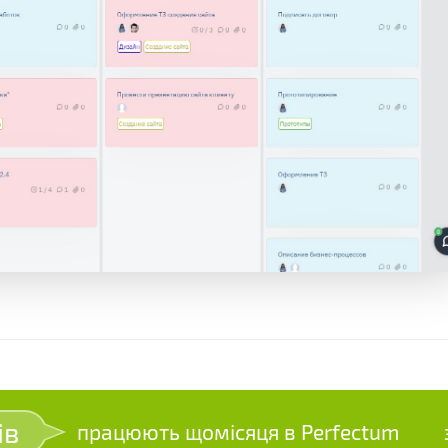
ів
працюють щомісяця в Perfectum
зр