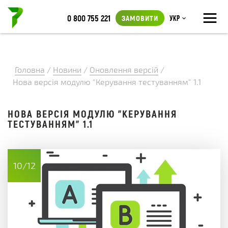
≡
0 800 755 221
ЗАМОВИТИ
Укр
Головна
/
Новини
/
Оновлення версій
/
Нова версія модулю "Керування тестуванням" 1.1
НОВА ВЕРСІЯ МОДУЛЮ "КЕРУВАННЯ
ТЕСТУВАННЯМ" 1.1
10/12