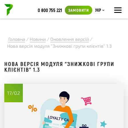
≡
0 800 755 221
ЗАМОВИТИ
Укр
Головна
/
Новини
/
Оновлення версій
/
Нова версія модуля "Знижкові групи клієнтів" 1.3
НОВА ВЕРСІЯ МОДУЛЯ "ЗНИЖКОВІ ГРУПИ
КЛІЄНТІВ" 1.3
17/02