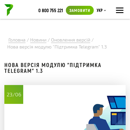
≡
0 800 755 221
ЗАМОВИТИ
Укр
Головна
/
Новини
/
Оновлення версій
/
Нова версія модулю "Підтримка Telegram" 1.3
НОВА ВЕРСІЯ МОДУЛЮ "ПІДТРИМКА
TELEGRAM" 1.3
23/06