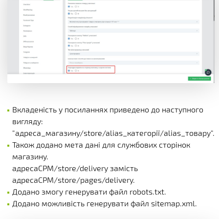
Вкладеність у посиланнях приведено до наступного
вигляду:
"адреса_магазину/store/alias_категорії/alias_товару".
Також додано мета дані для службових сторінок
магазину.
адресаСРМ/store/delivery замість
адресаСРМ/store/pages/delivery.
Додано змогу генерувати файл robots.txt.
Додано можливість генерувати файл sitemap.xml.