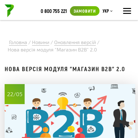
≡
0 800 755 221
ЗАМОВИТИ
Укр
Головна
/
Новини
/
Оновлення версій
/
Нова версія модуля "Магазин В2В" 2.0
НОВА ВЕРСІЯ МОДУЛЯ "МАГАЗИН В2В" 2.0
22/05