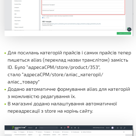
Для посилань категорій прайсів і самих прайсів тепер
пишеться alias (переклад назви транслітом) замість
ID. Було “адресаСРМ/store/product/353”,
стало “адресаСРМ/store/аліас_категорії/
аліас_товару”
Додано автоматичне формування alias для категорій
з можливістю редагування їх.
В магазині додано налаштування автоматичної
переадресації з store на корінь сайту.