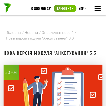
≡
0 800 755 221
ЗАМОВИТИ
Укр
Головна
/
Новини
/
Оновлення версій
/
Нова версія модуля "Анкетування" 3.3
НОВА ВЕРСІЯ МОДУЛЯ "АНКЕТУВАННЯ" 3.3
30/04