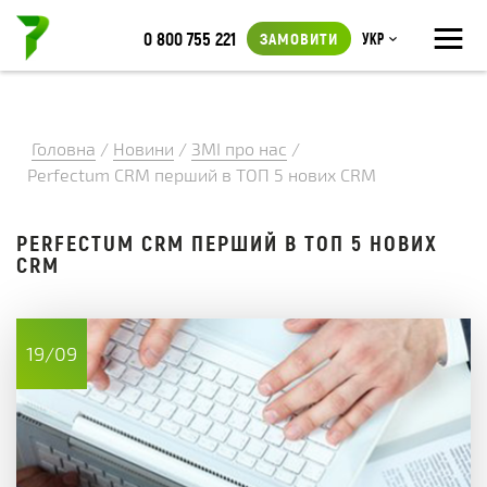
≡
0 800 755 221
ЗАМОВИТИ
Укр
Головна
/
Новини
/
ЗМІ про нас
/
Perfectum CRM перший в ТОП 5 нових CRM
PERFECTUM CRM ПЕРШИЙ В ТОП 5 НОВИХ
CRM
19/09