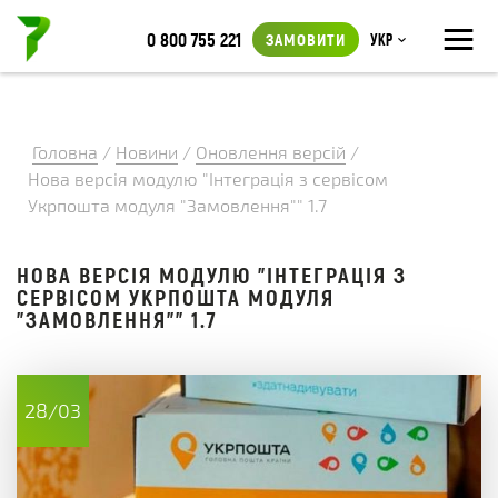
≡
0 800 755 221
ЗАМОВИТИ
Укр
Головна
/
Новини
/
Оновлення версій
/
Нова версія модулю "Інтеграція з сервісом
Укрпошта модуля "Замовлення"" 1.7
НОВА ВЕРСІЯ МОДУЛЮ "ІНТЕГРАЦІЯ З
СЕРВІСОМ УКРПОШТА МОДУЛЯ
"ЗАМОВЛЕННЯ"" 1.7
28/03