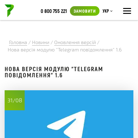
≡
0 800 755 221
ЗАМОВИТИ
Укр
Головна
/
Новини
/
Оновлення версій
/
Нова версія модулю "Telegram повідомлення" 1.6
НОВА ВЕРСІЯ МОДУЛЮ "TELEGRAM
ПОВІДОМЛЕННЯ" 1.6
31/08