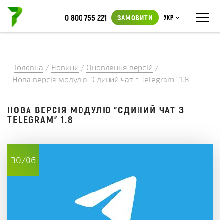
≡
0 800 755 221
ЗАМОВИТИ
Укр
Головна
/
Новини
/
Оновлення версій
/
Нова версія модулю "Єдиний чат з Telegram" 1.8
НОВА ВЕРСІЯ МОДУЛЮ "ЄДИНИЙ ЧАТ З
TELEGRAM" 1.8
30/06