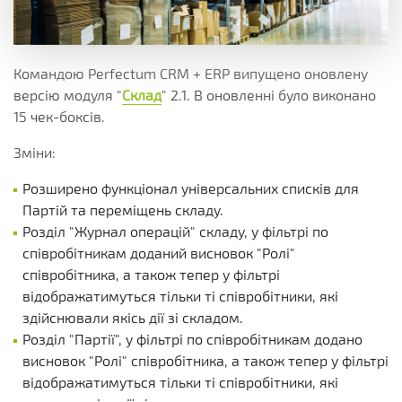
Командою Perfectum CRM + ERP випущено оновлену
версію модуля "
Склад
" 2.1. В оновленні було виконано
15 чек-боксів.
Зміни:
Розширено функціонал універсальних списків для
Партій та переміщень складу.
Розділ "Журнал операцій" складу, у фільтрі по
співробітникам доданий висновок "Ролі"
співробітника, а також тепер у фільтрі
відображатимуться тільки ті співробітники, які
здійснювали якісь дії зі складом.
Розділ "Партії", у фільтрі по співробітникам додано
висновок "Ролі" співробітника, а також тепер у фільтрі
відображатимуться тільки ті співробітники, які