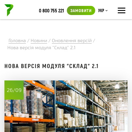
≡
0 800 755 221
ЗАМОВИТИ
Укр
Головна
/
Новини
/
Оновлення версій
/
Нова версія модуля "Склад" 2.1
НОВА ВЕРСІЯ МОДУЛЯ "СКЛАД" 2.1
26/09