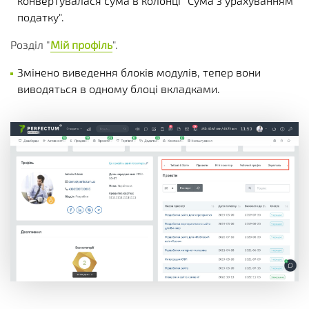
конвертувалася сума в колонці "Сума з урахуванням
податку".
Розділ "
Мій профіль
".
Змінено виведення блоків модулів, тепер вони
виводяться в одному блоці вкладками.