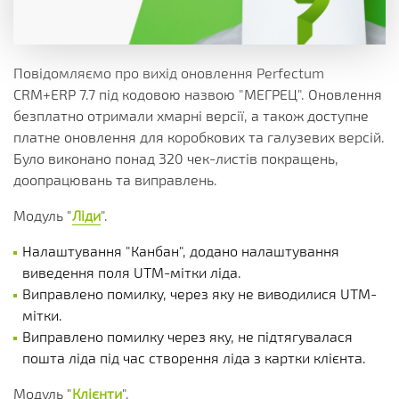
Повідомляємо про вихід оновлення Perfectum
CRM+ERP 7.7 під кодовою назвою "МЕГРЕЦ". Оновлення
безплатно отримали хмарні версії, а також доступне
платне оновлення для коробкових та галузевих версій.
Було виконано понад 320 чек-листів покращень,
доопрацювань та виправлень.
Модуль "
Ліди
".
Налаштування "Канбан", додано налаштування
виведення поля UTM-мітки ліда.
Виправлено помилку, через яку не виводилися UTM-
мітки.
Виправлено помилку через яку, не підтягувалася
пошта ліда під час створення ліда з картки клієнта.
Модуль "
Клієнти
".