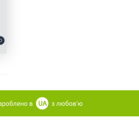
облено в
UA
з любов'ю