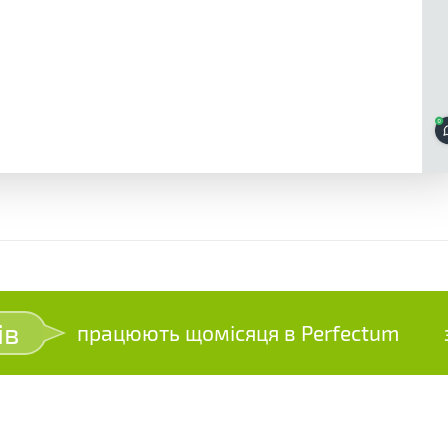
ів
працюють щомісяця в Perfectum
зр