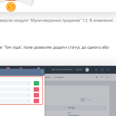
КЛІЄНТА
ІЇ
ГРАМИ
ЕННЯ
ерсію модуля "Мультиворонка продажів" 1.2. В оновленні
 "Тип ліда", поле дозволяє додати статус до одного або