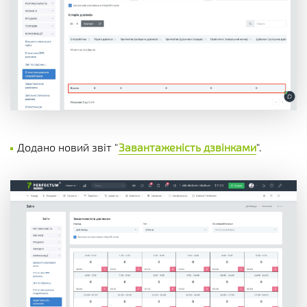
Додано новий звіт "
Завантаженість дзвінками
".