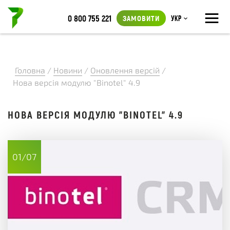
≡
0 800 755 221
ЗАМОВИТИ
Укр
Головна
/
Новини
/
Оновлення версій
/
Нова версія модулю "Binotel" 4.9
НОВА ВЕРСІЯ МОДУЛЮ "BINOTEL" 4.9
01/07