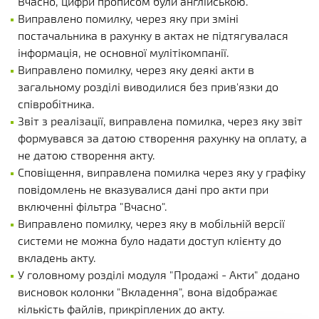
Вчасно, цифри прописом були англійською.
Виправлено помилку, через яку при зміні
постачальника в рахунку в актах не підтягувалася
інформація, не основної мулітікомпанії.
Виправлено помилку, через яку деякі акти в
загальному розділі виводилися без прив'язки до
співробітника.
Звіт з реалізації, виправлена помилка, через яку звіт
формувався за датою створення рахунку на оплату, а
не датою створення акту.
Сповіщення, виправлена помилка через яку у графіку
повідомлень не вказувалися дані про акти при
включенні фільтра "Вчасно".
Виправлено помилку, через яку в мобільній версії
системи не можна було надати доступ клієнту до
вкладень акту.
У головному розділі модуля "Продажі - Акти" додано
висновок колонки "Вкладення", вона відображає
кількість файлів, прикріплених до акту.