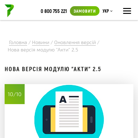
≡
0 800 755 221
ЗАМОВИТИ
Укр
Головна
/
Новини
/
Оновлення версій
/
Нова версія модулю "Акти" 2.5
НОВА ВЕРСІЯ МОДУЛЮ "АКТИ" 2.5
10/10