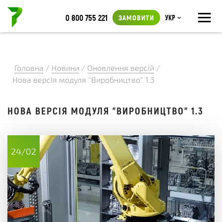
≡
0 800 755 221
ЗАМОВИТИ
Укр
Головна
/
Новини
/
Оновлення версій
/
Нова версія модуля "Виробництво" 1.3
НОВА ВЕРСІЯ МОДУЛЯ "ВИРОБНИЦТВО" 1.3
24/02