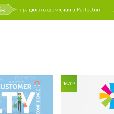
ів
працюють щомісяця в Perfectum
зр
16/07