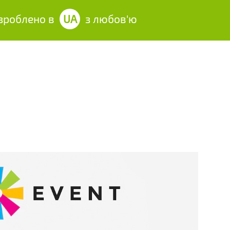
облено в
UA
з любов'ю