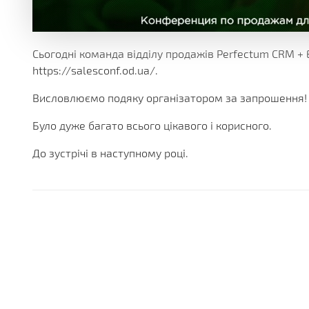
БЕЗЛІЧ МОДУЛІВ ТА ДОДАТКІВ ДОСТУПНИХ ОДРАЗУ.
ДІЮЧІ АКЦІЇ, ГРАНТИ ТА АКТУАЛЬНА ВАРТІСТЬ
РІЗНОМАНІТНІ ДОДАТКОВІ ПОСЛУГИ КОМПАНІЇ
ОТРИМУЙТЕ ЗНИЖКИ ВІД 20%, З КОЖНОЇ ПОКУПКИ 
БІЛЬШЕ 180 ФУНКЦІОНАЛЬНИХ МОДУЛІВ
БІЛЬШ НІЖ 250 МАТЕРІАЛІВ ТЕХНІЧНОЇ ДОКУМЕНТАЦ
НАША ІСТОРІЯ, НОВИНИ І ОПИС ПАРТНЕРСЬКОЇ ПРО
КОРОБКОВІ ТА ГАЛУЗЕВІ РІШ
PERFECTUM CRM+ERP
Сьогодні команда відділу продажів Perfectum CRM + 
https://salesconf.od.ua/.
БІЛЬШ НІЖ 20 РІШЕНЬ ДЛЯ РІЗНИХ СФЕР БІЗНЕСУ
Висловлюємо подяку організатором за запрошення!
Було дуже багато всього цікавого і корисного.
До зустрічі в наступному році.