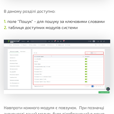
В даному розділі доступно:
поле "Пошук" - для пошуку за ключовими словами
таблиця доступних модулів системи
Навпроти кожного модуля є повзунок. При позначці
активності даний модуль буде відображений в меню