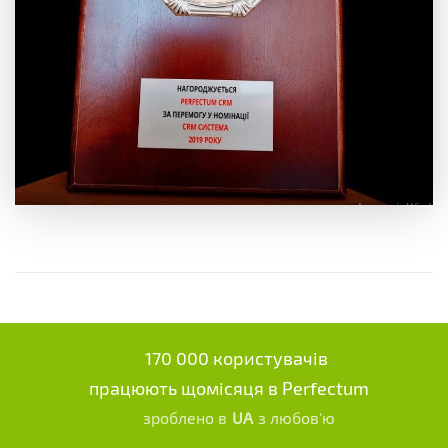
170 000 користувачів
працюють щомісяця в Perfectum
зроблено в
UA
з любов'ю