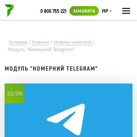
≡
0 800 755 221
ЗАМОВИТИ
Укр
Головна
/
Новини
/
Новини компанії
/
Модуль "Номерний Telegram"
МОДУЛЬ "НОМЕРНИЙ TELEGRAM"
22/09