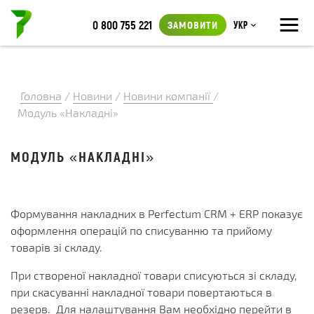
≡
0 800 755 221
ЗАМОВИТИ
Укр
Головна
/
Новини
/
Новини компанії
/
Модуль «Накладні»
МОДУЛЬ «НАКЛАДНІ»
Формування накладних в Perfectum CRM + ERP показує
оформлення операцій по списуванню та прийому
товарів зі складу.
При створеної накладної товари списуються зі складу,
при скасуванні накладної товари повертаються в
резерв. Для налаштування Вам необхідно перейти в