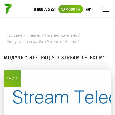
≡
0 800 755 221
ЗАМОВИТИ
Укр
Головна
/
Новини
/
Новини компанії
/
Модуль "Інтеграція з Stream Telecom"
МОДУЛЬ "ІНТЕГРАЦІЯ З STREAM TELECOM"
18/11