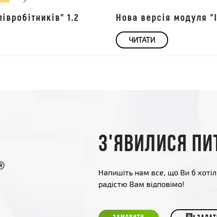
івробітників" 1.2
Нова версія модуля "І
ЧИТАТИ
З'явилися пи
Напишіть нам все, що Ви б хотіл
радістю Вам відповімо!