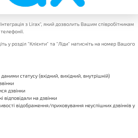
КЛІЄНТА
ІЇ
ГРАМИ
ЕННЯ
нтеграція з Lirax", який дозволить Вашим співробітникам
 телефонії.
ть у розділ "Клієнти" та "Ліди" натисніть на номер Вашого
а даними статусу (вхідний, вихідний, внутрішній)
звінки
ися дзвінки
кі відповідали на дзвінки
ливості відображення/приховування неуспішних дзвінків у