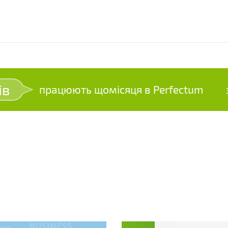
ів
працюють щомісяця в Perfectum
зр