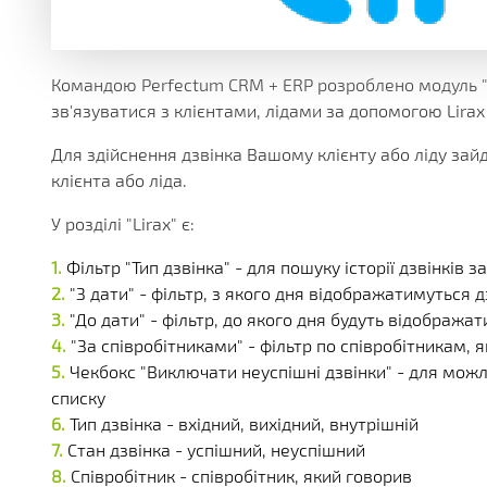
БЕЗЛІЧ МОДУЛІВ ТА ДОДАТКІВ ДОСТУПНИХ ОДРАЗУ.
ДІЮЧІ АКЦІЇ, ГРАНТИ ТА АКТУАЛЬНА ВАРТІСТЬ
РІЗНОМАНІТНІ ДОДАТКОВІ ПОСЛУГИ КОМПАНІЇ
ОТРИМУЙТЕ ЗНИЖКИ ВІД 20%, З КОЖНОЇ ПОКУПКИ 
БІЛЬШЕ 180 ФУНКЦІОНАЛЬНИХ МОДУЛІВ
БІЛЬШ НІЖ 250 МАТЕРІАЛІВ ТЕХНІЧНОЇ ДОКУМЕНТАЦ
НАША ІСТОРІЯ, НОВИНИ І ОПИС ПАРТНЕРСЬКОЇ ПРО
КОРОБКОВІ ТА ГАЛУЗЕВІ РІШ
PERFECTUM CRM+ERP
Командою Perfectum CRM + ERP розроблено модуль "І
зв'язуватися з клієнтами, лідами за допомогою Lirax
БІЛЬШ НІЖ 20 РІШЕНЬ ДЛЯ РІЗНИХ СФЕР БІЗНЕСУ
Для здійснення дзвінка Вашому клієнту або ліду зайді
клієнта або ліда.
У розділі "Lirax" є:
Фільтр "Тип дзвінка" - для пошуку історії дзвінків з
"З дати" - фільтр, з якого дня відображатимуться д
"До дати" - фільтр, до якого дня будуть відображат
"За співробітниками" - фільтр по співробітникам, я
Чекбокс "Виключати неуспішні дзвінки" - для мож
списку
Тип дзвінка - вхідний, вихідний, внутрішній
Стан дзвінка - успішний, неуспішний
Співробітник - співробітник, який говорив