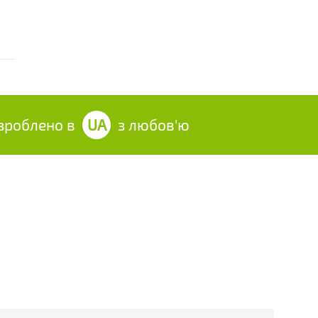
облено в
UA
з любов'ю