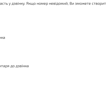
 участь у дзвінку. Якщо номер невідомий, Ви зможете створи
нка
нтаря до дзвінка