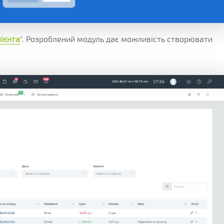
КЛІЄНТА
ІЇ
ГРАМИ
ЕННЯ
ієнта
". Розроблений модуль дає можливість створювати