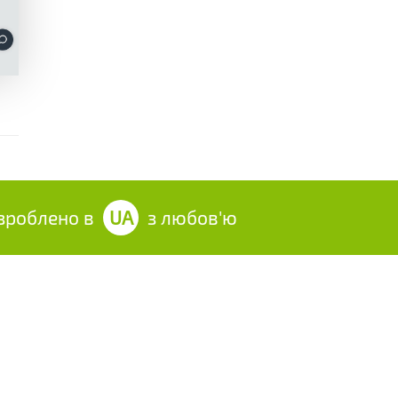
облено в
UA
з любов'ю