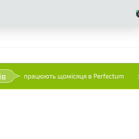
ів
працюють щомісяця в Perfectum
зр