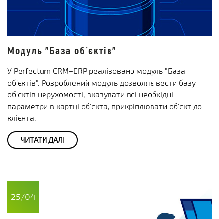
Модуль "База обʼєктів"
У Perfectum CRM+ERP реалізовано модуль "База
об'єктів". Розроблений модуль дозволяє вести базу
об'єктів нерухомості, вказувати всі необхідні
параметри в картці об'єкта, прикріплювати об'єкт до
клієнта.
ЧИТАТИ ДАЛІ
25/04