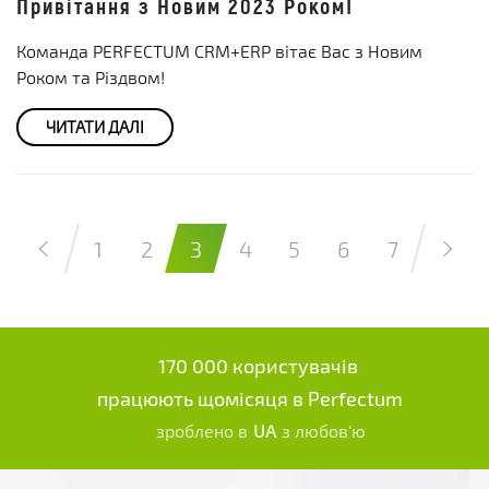
Привітання з Новим 2023 Роком!
Команда PERFECTUM CRM+ERP вітає Вас з Новим
Роком та Різдвом!
ЧИТАТИ ДАЛІ
1
2
3
4
5
6
7
170 000 користувачів
працюють щомісяця в Perfectum
зроблено в
UA
з любов'ю