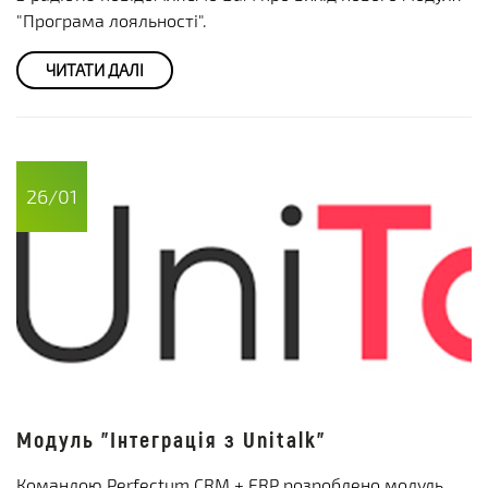
"Програма лояльності".
ЧИТАТИ ДАЛІ
26/01
Модуль "Інтеграція з Unitalk"
Командою Perfectum CRM + ERP розроблено модуль