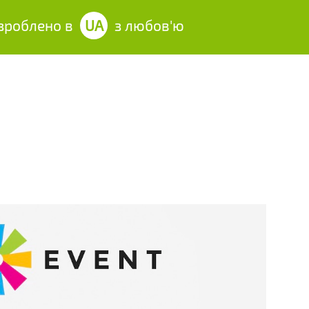
облено в
UA
з любов'ю