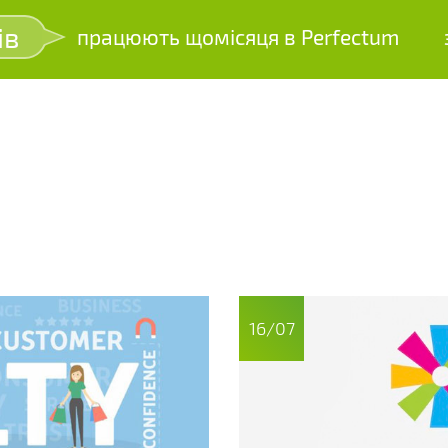
ів
працюють щомісяця в Perfectum
зр
16/07