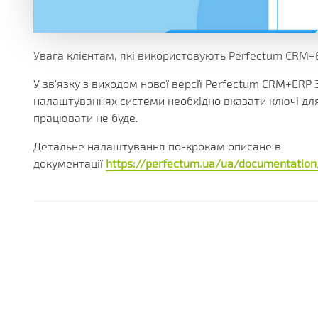
БЕЗЛІЧ МОДУЛІВ ТА ДОДАТКІВ ДОСТУПНИХ ОДРАЗУ.
ДІЮЧІ АКЦІЇ, ГРАНТИ ТА АКТУАЛЬНА ВАРТІСТЬ
РІЗНОМАНІТНІ ДОДАТКОВІ ПОСЛУГИ КОМПАНІЇ
ОТРИМУЙТЕ ЗНИЖКИ ВІД 20%, З КОЖНОЇ ПОКУПКИ 
БІЛЬШЕ 180 ФУНКЦІОНАЛЬНИХ МОДУЛІВ
БІЛЬШ НІЖ 250 МАТЕРІАЛІВ ТЕХНІЧНОЇ ДОКУМЕНТАЦ
НАША ІСТОРІЯ, НОВИНИ І ОПИС ПАРТНЕРСЬКОЇ ПРО
КОРОБКОВІ ТА ГАЛУЗЕВІ РІШ
PERFECTUM CRM+ERP
Увага клієнтам, які використовують Perfectum CRM+E
У зв'язку з виходом нової версії Perfectum CRM+ERP 
БІЛЬШ НІЖ 20 РІШЕНЬ ДЛЯ РІЗНИХ СФЕР БІЗНЕСУ
налаштуваннях системи необхідно вказати ключі для 
працювати не буде.
Детальне налаштування по-крокам описане в
документації
https://perfectum.ua/ua/documentation/