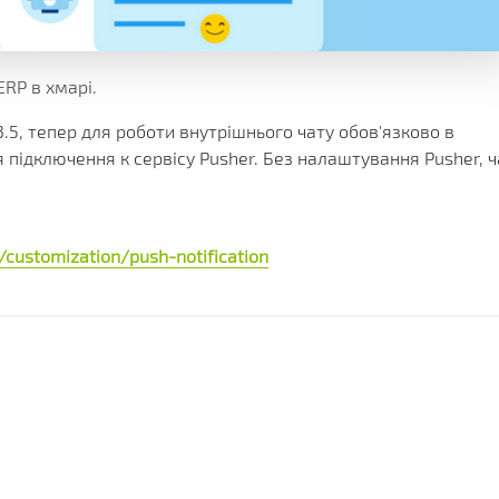
КЛІЄНТА
ІЇ
ГРАМИ
ЕННЯ
RP в хмарі.
3.5, тепер для роботи внутрішнього чату обов'язково в
підключення к сервісу Pusher. Без налаштування Pusher, ч
customization/push-notification