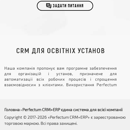
ЗАДАТИ ПИТАННЯ
CRM ДЛЯ ОСВІТНІХ УСТАНОВ
Наша компанія пропонує вам програмне забезпечення
для організацій і установ, призначене для
автоматизації всіх робочих процесів і спрощення
взаємовідносин з клієнтами. Використання Perfectum
CRM для освіти допомагає коледжам, інститутам,
школам розвивати відносини зі своїми студентами та
партнерами.
Головна
Perfectum CRM+ERP єдина система для всієї компанії
›
Особливості CRM системи для
Copyright © 2017-2026 «Perfectum CRM+ERP» є зареєстрованою
освіти від нашої компанії
торговою маркою. Всі права захищені.
Серед особливих переваг співпраці з нами можна