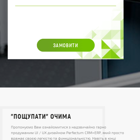
ЗАМОВИТИ
"ПОЩУПАТИ" ОЧИМА
Пропонуємо Вам ознайомитися з надзвичайно гарно
продуманим UI / UX дизайном Perfectum CRM+ERP, який просто
вражає своєю легкістю та функціональністю. Навіть в кінці