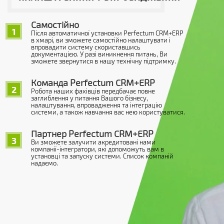
Самостійно
1
Після автоматичної установки Perfectum CRM+ERP
в хмарі, ви зможете самостійно налаштувати і
впровадити систему скориставшись
документацією. У разі виникнення питань, Ви
зможете звернутися в нашу технічну підтримку.
Команда Perfectum CRM+ERP
2
Робота наших фахівців передбачає повне
заглиблення у питання Вашого бізнесу,
налаштування, впровадження та інтеграцію
системи, а також навчання вас нею користуватися.
Партнер Perfectum CRM+ERP
3
Ви зможете залучити акредитовані нами
компанії-інтегратори, які допоможуть вам в
установці та запуску системи. Список компаній
надаємо.