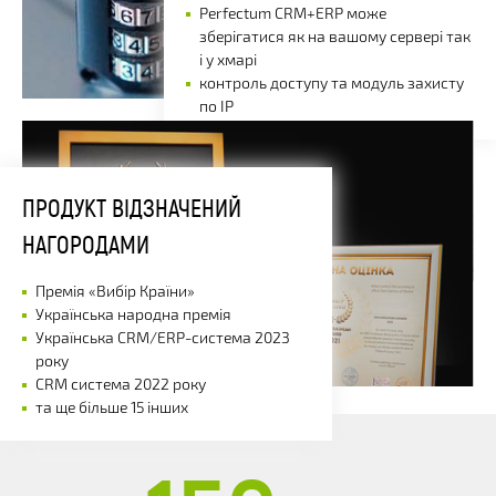
Perfectum CRM+ERP може
зберігатися як на вашому сервері так
і у хмарі
контроль доступу та модуль захисту
по IP
ПРОДУКТ ВІДЗНАЧЕНИЙ
НАГОРОДАМИ
Премія «Вибір Країни»
Українська народна премія
Українська CRM/ERP-система 2023
року
CRM система 2022 року
та ще більше 15 інших