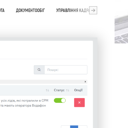
ОТА
ДОКУМЕНТООБІГ
УПРАВЛІННЯ КАДРАМИ
ОНЛАЙН ОП