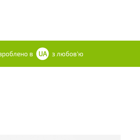
облено в
UA
з любов'ю