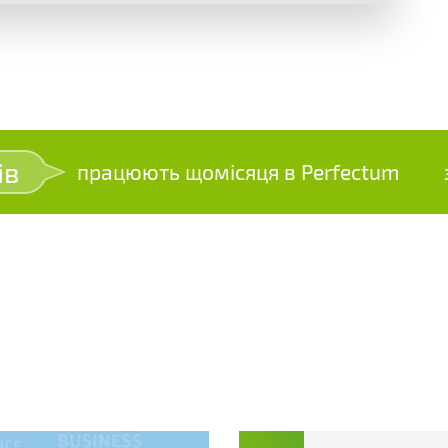
ів
працюють щомісяця в Perfectum
зр