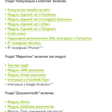
Розділ "Комунікація з клієнтом" включає:
Консультант онлайн на сайті
Модуль «Єдиний чат з Facebook»
Модуль «Єдиний чат з Instagram Business»
Модуль «Єдиний чат з Viber»
Модуль «Єдиний чат з Telegram»
Email-клієнт
Надсилання автоматичних SMS, інтеграція з «Turbosms»
IP-телефонія «Binotel»
IP-телефонія "Phonet"**
Розділ "Маркетинг" включив такі модулі:
Тригери подій
Модуль «SMS-розсилка»
Модуль «Email-розсилка»
Інтеграція з «Facebook Ліди»
Інтеграція з Google Analytics**
Розділ "Документообіг" включає:
Модуль «Акти»
Модуль «Шаблони документів»
Модуль "Опис документів для пошти"