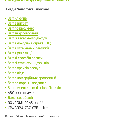
Модуль «Конструктор бізнес-процесів»
Розділ "Аналітика" включає:
Звіт клієнтів
Звіт з витрат
Звіт по рахунках
Звіт за договорами
Звіт із загального доходу
Звіт з доходів/витрат (P&L)
Звіт з отриманих платежів
Звіт з реалізації
Звіт зі способів оплати
Звіт зі статистики дзвінків
Звіт з прайсів послуг
Звіт з лідів
Звіт з комерційних пропозицій
Звіт по воронці продажів
Звіт з ефективності співробітників
ABC-звіт послуги
Балансовий звіт
ROI, ROMI, ROAS-звіт**
LTV, ARPU, CAC, CRR-звіт**
Розділ "Адміністрування" включає: