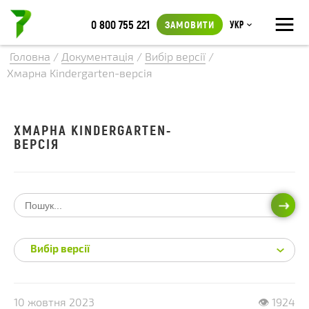
≡
0 800 755 221
ЗАМОВИТИ
Укр
Головна
/
Документація
/
Вибір версії
/
Хмарна Kindergarten-версія
ХМАРНА KINDERGARTEN-
ВЕРСІЯ
ПОШ
Вибір версії
10 жовтня 2023
👁 1924