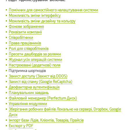
Помічник для самостійного налаштування системи
Можливість зміни інтерфейсу
Можливість зміни дизайну та кольору
Фонове зображення
Реквізити компанії
Співробітники
Права працівників
Ролі для співробітників
Пресети дашбордів за ролями
Журнал усіх операцій системи
Настроювані (додаткові) поля
Підтримка шорткодів
Захист доступу (Захист від DDOS)
Захист від спаму (Google ReCaptcha)
Двофакторна аутентифікація
Планувальник завдань
Файловий менеджер (Perfectum Диск)
Управління модулями
Зберігання робочих файлів Локально на сервері, Dropbox, Google
Диск
Імпорт бази Лідів, Клієнтів, Товарів, Прайсів
Експорт у PDF