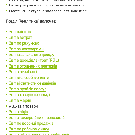
Перевірка реквізитів клієнтів на унікальність
Відстеження ступеня задоволеності клієнтів**
Розділ "Аналітика" включає:
Звіт клієнтів
Звіт з витрат
Звіт по рахунках
Звіт за договорами
Звіт із загального доходу
Звіт з доходів/витрат (P&L)
Звіт з отриманих платежів
Звіт з реалізації
Звіт зі способів оплати
Звіт зі статистики дзвінків
Звіт з прайсів послуг
Звіт з товарів на складі
Звіт з маржі
ABC-звіт товари
Звіт з лідів
Звіт з комерційних пропозицій
Звіт по воронці продажів
Звіт по робочому часу
Звіт з ефективності співробітників