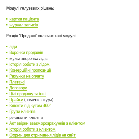
Модулі галузевих рішень:
картка пацієнта
журнал записів
Розділ "Продажі" включає такі модулі:
ліди
Воронки продажів
мультиворонка лідів
Історія роботи з лідом
Комерційні пропозиції
Рахунки на оплату
Платежі
Договори
Цілі продажу та інші
Прайси
(номенклатура)
Клієнти під кутом 360°
Групи клієнтів
реквізити клієнтів
Акт звірки взаєморозрахунків з клієнтом
Історія роботи з клієнтом
Форми для отримання лідів на сайті