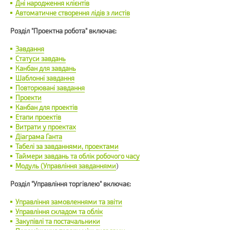
Дні народження клієнтів
Автоматичне створення лідів з листів
Розділ "Проектна робота" включає:
Завдання
Статуси завдань
Канбан для завдань
Шаблонні завдання
Повторювані завдання
Проекти
Канбан для проектів
Етапи проектів
Витрати у проектах
Діаграма Ганта
Табелі за завданнями, проектами
Таймери завдань та облік робочого часу
Модуль (Управління завданнями
)
Розділ "Управління торгівлею" включає:
Управління замовленнями та звіти
Управління складом та облік
Закупівлі та постачальники