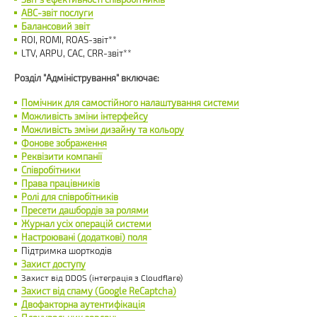
ABC-звіт послуги
Балансовий звіт
ROI, ROMI, ROAS-звіт**
LTV, ARPU, CAC, CRR-звіт**
Розділ "Адміністрування" включає:
Помічник для самостійного налаштування системи
Можливість зміни інтерфейсу
Можливість зміни дизайну та кольору
Фонове зображення
Реквізити компанії
Співробітники
Права працівників
Ролі для співробітників
Пресети дашбордів за ролями
Журнал усіх операцій системи
Настроювані (додаткові) поля
Підтримка шорткодів
Захист доступу
Захист від DDOS (інтеграція з Cloudflare)
Захист від спаму (Google ReCaptcha)
Двофакторна аутентифікація