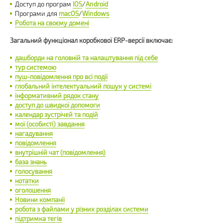
Доступ до програм
IOS
/
Android
Програми для
macOS
/
Windows
Робота на своєму домені
Загальний функціонал коробкової ERP-версії включає:
дашборди на головній та налаштування під себе
тур системою
пуш-повідомлення про всі події
глобальний інтелектуальний пошук у системі
інформативний рядок стану
доступ до швидкої допомоги
календар зустрічей та подій
мої (особисті) завдання
нагадування
повідомлення
внутрішній чат (повідомлення)
база знань
голосування
нотатки
оголошення
Новини компанії
робота з файлами у різних розділах системи
підтримка тегів