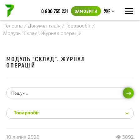
≡
0 800 755 221
ЗАМОВИТИ
Укр
Головна
/
Документація
/
Товарообіг
/
Модуль "Склад". Журнал операцій
МОДУЛЬ "СКЛАД". ЖУРНАЛ
ОПЕРАЦІЙ
ПОШ
Товарообіг
10 липня 2026
👁 3092