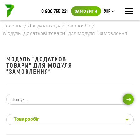
≡
0 800 755 221
ЗАМОВИТИ
Укр
Головна
/
Документація
/
Товарообіг
/
Модуль "Додаткові товари" для модуля "Замовлення"
МОДУЛЬ "ДОДАТКОВІ
ТОВАРИ" ДЛЯ МОДУЛЯ
"ЗАМОВЛЕННЯ"
ПОШ
Товарообіг