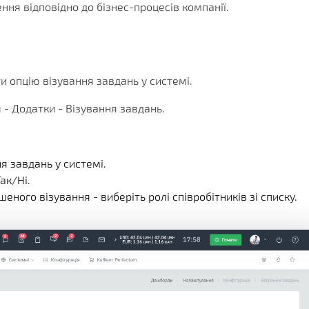
КЛІЄНТА
ІЇ
ГРАМИ
ння відповідно до бізнес-процесів компанії.
ЕННЯ
 опцію візування завдань у системі.
- Додатки - Візування завдань.
я завдань у системі.
ак/Ні.
ного візування - виберіть ролі співробітників зі списку.