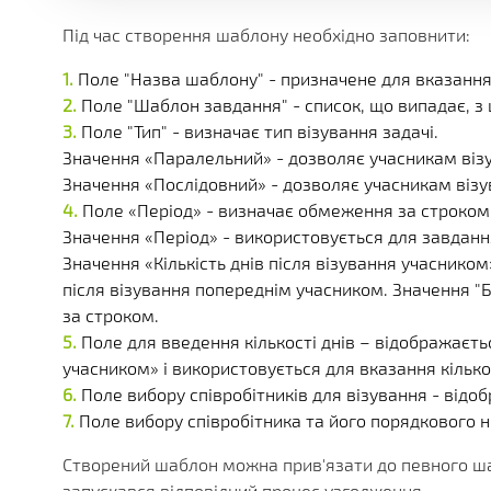
Під час створення шаблону необхідно заповнити:
Поле "Назва шаблону" - призначене для вказання
Поле "Шаблон завдання" - список, що випадає, 
Поле "Тип" - визначає тип візування задачі.
Значення «Паралельний» - дозволяє учасникам візу
Значення «Послідовний» - дозволяє учасникам віз
Поле «Період» - визначає обмеження за строком 
Значення «Період» - використовується для завданн
Значення «Кількість днів після візування учасником
після візування попереднім учасником. Значення "
за строком.
Поле для введення кількості днів – відображаєтьс
учасником» і використовується для вказання кілько
Поле вибору співробітників для візування - відо
Поле вибору співробітника та його порядкового н
Створений шаблон можна прив'язати до певного ша
запускався відповідний процес узгодження.