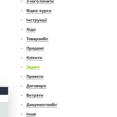
З чого почати
Відео-курси
Інструкції
Ліди
Товарообіг
Продажі
Клієнти
Задачі
Проекти
Договори
Витрати
Документообіг
Інше