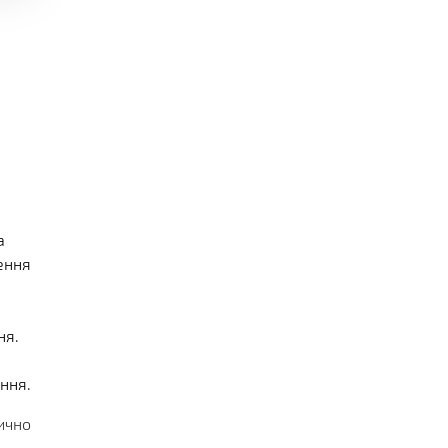
а
ення
ня.
ння.
ично