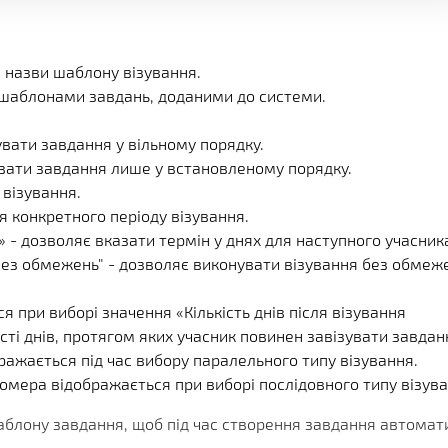
 назви шаблону візування.
з шаблонами завдань, доданими до системи.
вати завдання у вільному порядку.
увати завдання лише у встановленому порядку.
візування.
я конкретного періоду візування.
» - дозволяє вказати термін у днях для наступного учасник
Без обмежень" - дозволяє виконувати візування без обмеж
я при виборі значення «Кількість днів після візування
сті днів, протягом яких учасник повинен завізувати завдан
бражається під час вибору паралельного типу візування.
омера відображається при виборі послідовного типу візува
блону завдання, щоб під час створення завдання автомат