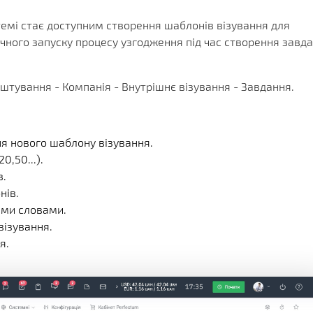
истемі стає доступним створення шаблонів візування для
ного запуску процесу узгодження під час створення завд
тування - Компанія - Внутрішнє візування - Завдання.
ня нового шаблону візування.
0,50...).
в.
нів.
ими словами.
візування.
я.