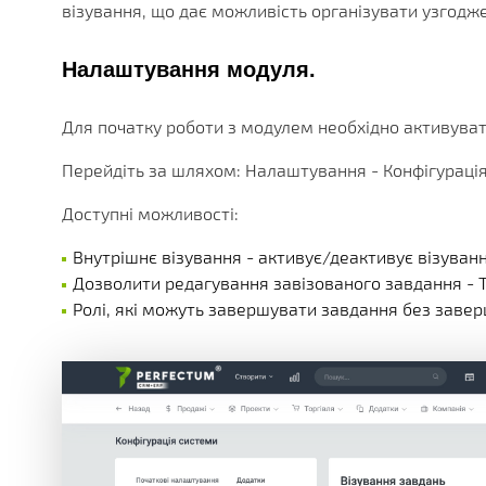
БЕЗЛІЧ МОДУЛІВ ТА ДОДАТКІВ ДОСТУПНИХ ОДРАЗУ.
ДІЮЧІ АКЦІЇ, ГРАНТИ ТА АКТУАЛЬНА ВАРТІСТЬ
РІЗНОМАНІТНІ ДОДАТКОВІ ПОСЛУГИ КОМПАНІЇ
ОТРИМУЙТЕ ЗНИЖКИ ВІД 20%, З КОЖНОЇ ПОКУПКИ 
БІЛЬШЕ 180 ФУНКЦІОНАЛЬНИХ МОДУЛІВ
БІЛЬШ НІЖ 250 МАТЕРІАЛІВ ТЕХНІЧНОЇ ДОКУМЕНТАЦ
НАША ІСТОРІЯ, НОВИНИ І ОПИС ПАРТНЕРСЬКОЇ ПРО
візування, що дає можливість організувати узгодже
КОРОБКОВІ ТА ГАЛУЗЕВІ РІШ
Налаштування модуля.
PERFECTUM CRM+ERP
Для початку роботи з модулем необхідно активувати
БІЛЬШ НІЖ 20 РІШЕНЬ ДЛЯ РІЗНИХ СФЕР БІЗНЕСУ
Перейдіть за шляхом: Налаштування - Конфігурація 
Доступні можливості:
Внутрішнє візування - активує/деактивує візуванн
Дозволити редагування завізованого завдання - Т
Ролі, які можуть завершувати завдання без заверше