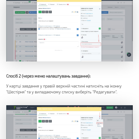
Спосіб 2 (через меню налаштувань завдання):
У картці завдання у правій верхній частині натисніть на іконку
"Шестірня" та у випадаючому списку виберіть "Редагувати".