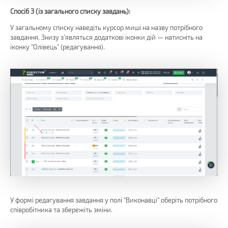
Спосіб 3 (із загального списку завдань):
У загальному списку наведіть курсор миші на назву потрібного
завдання. Знизу з'являться додаткові іконки дій — натисніть на
іконку "Олівець" (редагування).
У формі редагування завдання у полі "Виконавці" оберіть потрібного
співробітника та збережіть зміни.