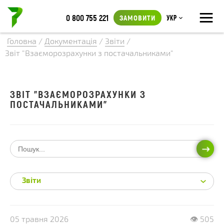
≡
0 800 755 221
ЗАМОВИТИ
Укр
Головна
/
Документація
/
Звіти
/
Звіт "Взаєморозрахунки з постачальниками"
ЗВІТ "ВЗАЄМОРОЗРАХУНКИ З
ПОСТАЧАЛЬНИКАМИ"
ПОШ
Звіти
05 травня 2026
👁 505