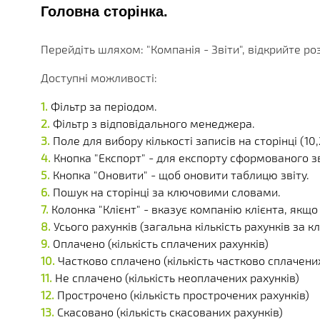
БЕЗЛІЧ МОДУЛІВ ТА ДОДАТКІВ ДОСТУПНИХ ОДРАЗУ.
ДІЮЧІ АКЦІЇ, ГРАНТИ ТА АКТУАЛЬНА ВАРТІСТЬ
РІЗНОМАНІТНІ ДОДАТКОВІ ПОСЛУГИ КОМПАНІЇ
ОТРИМУЙТЕ ЗНИЖКИ ВІД 20%, З КОЖНОЇ ПОКУПКИ 
БІЛЬШЕ 180 ФУНКЦІОНАЛЬНИХ МОДУЛІВ
БІЛЬШ НІЖ 250 МАТЕРІАЛІВ ТЕХНІЧНОЇ ДОКУМЕНТАЦ
НАША ІСТОРІЯ, НОВИНИ І ОПИС ПАРТНЕРСЬКОЇ ПРО
Головна сторінка.
КОРОБКОВІ ТА ГАЛУЗЕВІ РІШ
Перейдіть шляхом: "Компанія - Звіти", відкрийте розд
PERFECTUM CRM+ERP
Доступні можливості:
БІЛЬШ НІЖ 20 РІШЕНЬ ДЛЯ РІЗНИХ СФЕР БІЗНЕСУ
Фільтр за періодом.
Фільтр з відповідального менеджера.
Поле для вибору кількості записів на сторінці (10,2
Кнопка "Експорт" - для експорту сформованого зв
Кнопка "Оновити" - щоб оновити таблицю звіту.
Пошук на сторінці за ключовими словами.
Колонка "Клієнт" - вказує компанію клієнта, якщо
Усього рахунків (загальна кількість рахунків за к
Оплачено (кількість сплачених рахунків)
Частково сплачено (кількість частково сплачених
Не сплачено (кількість неоплачених рахунків)
Прострочено (кількість прострочених рахунків)
Скасовано (кількість скасованих рахунків)