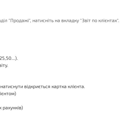
КЛІЄНТА
ІЇ
ГРАМИ
ЕННЯ
іл "Продажі", натисніть на вкладку "Звіт по клієнтах".
5,50...).
іту.
 натиснути відкриється картка клієнта.
лієнтом)
 рахунків)