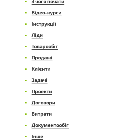
З чого почати
Відео-курси
Інструкції
Ліди
Товарообіг
Продажі
Клієнти
Задачі
Проекти
Договори
Витрати
Документообіг
Інше