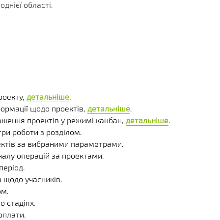
КЛІЄНТА
ІЇ
ГРАМИ
днієї області.
ЕННЯ
роекту,
детальніше
.
формації щодо проектів,
детальніше
.
аження проектів у режимі канбан,
детальніше
.
ри роботи з розділом.
ектів за вибраними параметрами.
налу операцій за проектами.
період.
в щодо учасників.
ом.
о стадіях.
оплати.