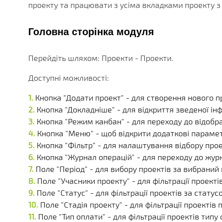
БЕЗЛІЧ МОДУЛІВ ТА ДОДАТКІВ ДОСТУПНИХ ОДРАЗУ.
ДІЮЧІ АКЦІЇ, ГРАНТИ ТА АКТУАЛЬНА ВАРТІСТЬ
РІЗНОМАНІТНІ ДОДАТКОВІ ПОСЛУГИ КОМПАНІЇ
ОТРИМУЙТЕ ЗНИЖКИ ВІД 20%, З КОЖНОЇ ПОКУПКИ 
БІЛЬШЕ 180 ФУНКЦІОНАЛЬНИХ МОДУЛІВ
БІЛЬШ НІЖ 250 МАТЕРІАЛІВ ТЕХНІЧНОЇ ДОКУМЕНТАЦ
НАША ІСТОРІЯ, НОВИНИ І ОПИС ПАРТНЕРСЬКОЇ ПРО
проекту та працювати з усіма вкладками проекту з о
КОРОБКОВІ ТА ГАЛУЗЕВІ РІШ
Головна сторінка модуля
PERFECTUM CRM+ERP
Перейдіть шляхом: Проекти - Проекти.
БІЛЬШ НІЖ 20 РІШЕНЬ ДЛЯ РІЗНИХ СФЕР БІЗНЕСУ
Доступні можливості:
Кнопка "Додати проект" - для створення нового п
Кнопка "Докладніше" - для відкриття зведеної ін
Кнопка "Режим канбан" - для переходу до відобр
Кнопка "Меню" - щоб відкрити додаткові парамет
Кнопка "Фільтр" - для налаштування відбору про
Кнопка "Журнал операцій" - для переходу до жур
Поле "Період" - для вибору проектів за вибраний 
Поле "Учасники проекту" - для фільтрації проекті
Поле "Статус" - для фільтрації проектів за статус
Поле "Стадія проекту" - для фільтрації проектів п
Поле "Тип оплати" - для фільтрації проектів типу 