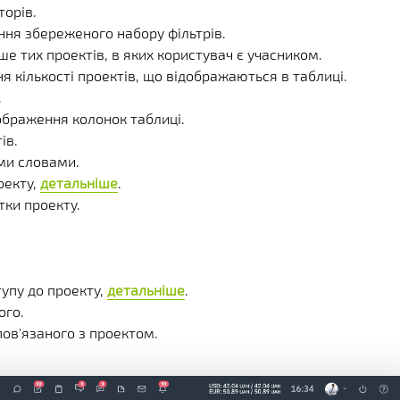
торів.
ання збереженого набору фільтрів.
е тих проектів, в яких користувач є учасником.
я кількості проектів, що відображаються в таблиці.
.
ображення колонок таблиці.
ів.
ми словами.
оекту,
детальніше
.
тки проекту.
тупу до проекту,
детальніше
.
ого.
 пов'язаного з проектом.