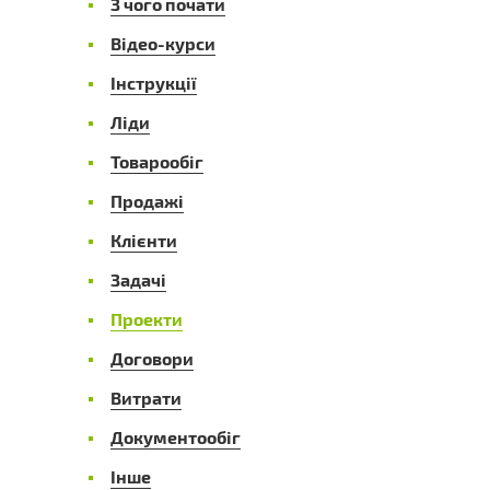
З чого почати
Відео-курси
Інструкції
Ліди
Товарообіг
Продажі
Клієнти
Задачі
Проекти
Договори
Витрати
Документообіг
Інше